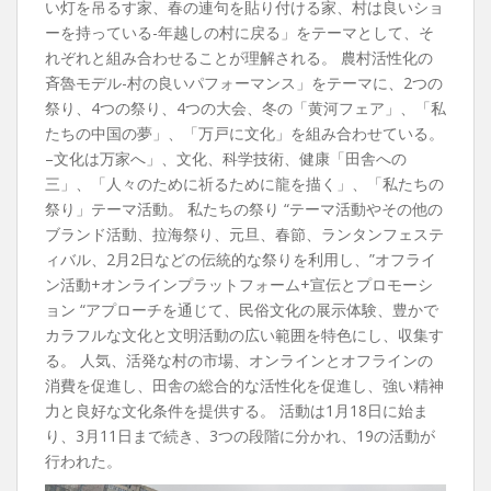
い灯を吊るす家、春の連句を貼り付ける家、村は良いショ
ーを持っている-年越しの村に戻る」をテーマとして、そ
れぞれと組み合わせることが理解される。 農村活性化の
斉魯モデル-村の良いパフォーマンス」をテーマに、2つの
祭り、4つの祭り、4つの大会、冬の「黄河フェア」、「私
たちの中国の夢」、「万戸に文化」を組み合わせている。
–文化は万家へ」、文化、科学技術、健康「田舎への
三」、「人々のために祈るために龍を描く」、「私たちの
祭り」テーマ活動。 私たちの祭り “テーマ活動やその他の
ブランド活動、拉海祭り、元旦、春節、ランタンフェステ
ィバル、2月2日などの伝統的な祭りを利用し、”オフライ
ン活動+オンラインプラットフォーム+宣伝とプロモーシ
ョン “アプローチを通じて、民俗文化の展示体験、豊かで
カラフルな文化と文明活動の広い範囲を特色にし、収集す
る。 人気、活発な村の市場、オンラインとオフラインの
消費を促進し、田舎の総合的な活性化を促進し、強い精神
力と良好な文化条件を提供する。 活動は1月18日に始ま
り、3月11日まで続き、3つの段階に分かれ、19の活動が
行われた。