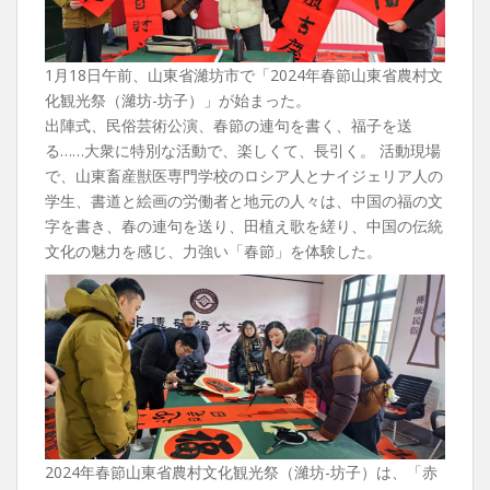
1月18日午前、山東省濰坊市で「2024年春節山東省農村文
化観光祭（濰坊-坊子）」が始まった。
出陣式、民俗芸術公演、春節の連句を書く、福子を送
る……大衆に特別な活動で、楽しくて、長引く。 活動現場
で、山東畜産獣医専門学校のロシア人とナイジェリア人の
学生、書道と絵画の労働者と地元の人々は、中国の福の文
字を書き、春の連句を送り、田植え歌を縒り、中国の伝統
文化の魅力を感じ、力強い「春節」を体験した。
2024年春節山東省農村文化観光祭（濰坊-坊子）は、「赤