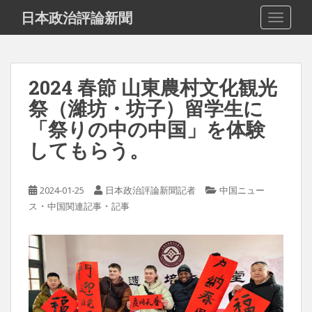
S
日本政治評論新聞
TOGGLE
k
i
p
t
2024 春節 山東農村文化観光
o
祭（濰坊・坊子）留学生に
m
a
「祭りの中の中国」を体験
i
してもらう。
n
c
o
2024-01-25
日本政治評論新聞記者
中国ニュー
n
・
・
ス
中国関連記事
記事
t
e
n
t