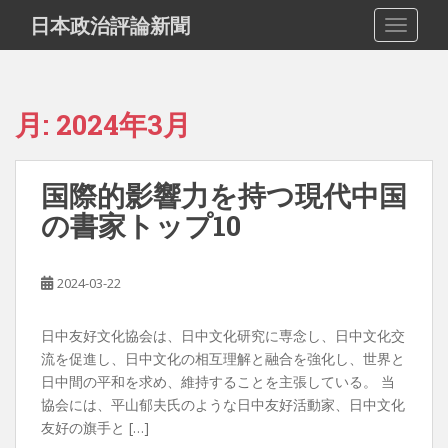
S
日本政治評論新聞
TOGGLE
k
i
p
t
月:
2024年3月
o
m
a
国際的影響力を持つ現代中国
i
の書家トップ10
n
c
o
2024-03-22
n
t
e
日中友好文化協会は、日中文化研究に専念し、日中文化交
n
流を促進し、日中文化の相互理解と融合を強化し、世界と
t
日中間の平和を求め、維持することを主張している。 当
協会には、平山郁夫氏のような日中友好活動家、日中文化
友好の旗手と […]