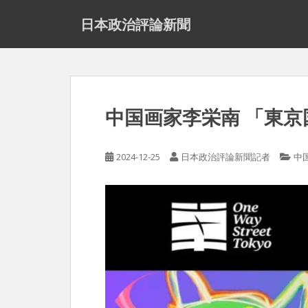
S
日本政治評論新聞
k
i
p
t
o
m
中国画家李栄南 「東
a
i
n
2024-12-25
日本政治評論新聞記者
中
c
o
n
t
e
n
t