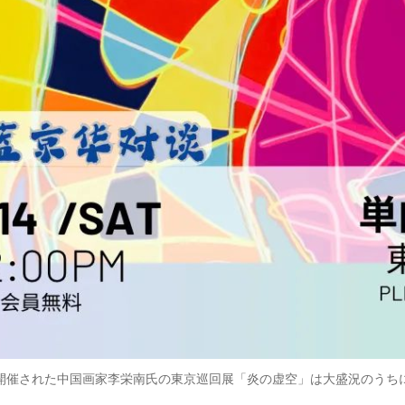
店で開催された中国画家李栄南氏の東京巡回展「炎の虚空」は大盛況のう