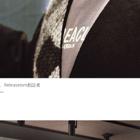
leaseism創設者
ー