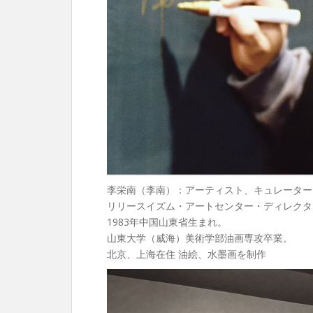
李栄南（李南）：アーティスト、キュレーター、Re
リリースイズム・アートセンター・ディレクタ
1983年中国山東省生まれ。
山東大学（威海）美術学部油画専攻卒業。
北京、上海在住 油絵、水墨画を制作